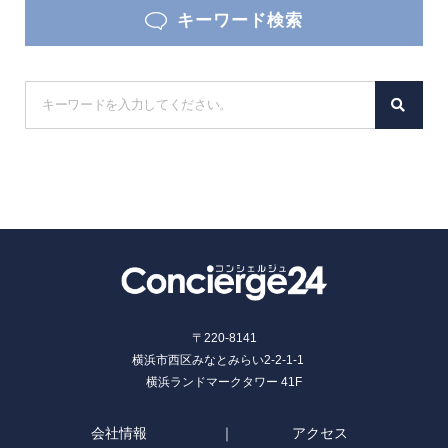
キーワード検索
S
e
a
r
c
h
f
o
r
:
〒220-8141
横浜市西区みなとみらい2-2-1-1
横浜ランドマークタワー 41F
会社情報
アクセス